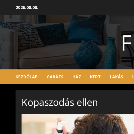
Skip
2026.08.08.
to
content
F
KEZDŐLAP
GARÁZS
HÁZ
KERT
LAKÁS
Kopaszodás ellen