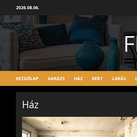
Skip
2026.08.06.
to
content
F
KEZDŐLAP
GARÁZS
HÁZ
KERT
LAKÁS
Ház