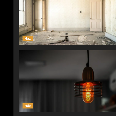
Ház
Ház