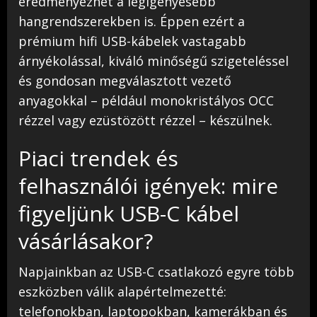
eredményezhet a legigényesebb
hangrendszerekben is. Éppen ezért a
prémium hifi USB-kábelek vastagabb
árnyékolással, kiváló minőségű szigeteléssel
és gondosan megválasztott vezető
anyagokkal – például monokristályos OCC
rézzel vagy ezüstözött rézzel – készülnek.
Piaci trendek és
felhasználói igények: mire
figyeljünk USB-C kábel
vásárlásakor?
Napjainkban az USB-C csatlakozó egyre több
eszközben válik alapértelmezetté:
telefonokban, laptopokban, kamerákban és