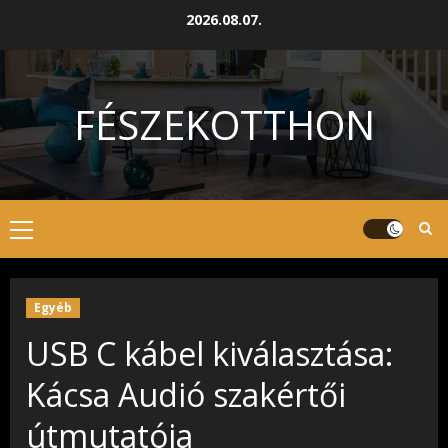
Skip
2026.08.07.
to
content
FÉSZEKOTTHON
Primary
Menu
Egyéb
USB C kábel kiválasztása:
Kácsa Audió szakértői
útmutatója