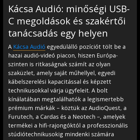
Kácsa Audió: minőségi USB-
C megoldások és szakértői
tanácsadás egy helyen
A
Kácsa Audió
egyedülálló pozíciót tölt be a
hazai audió-videó piacon, hiszen Európa-
szinten is ritkaságnak számít az olyan
szaküzlet, amely saját műhellyel, egyedi
kábelszerelési kapacitással és képzett
technikusokkal várja ügyfeleit. A bolt
kínálatában megtalálhatók a legismertebb
prémium márkák – köztük az AudioQuest, a
Furutech, a Cardas és a Neotech –, amelyek
termékei a hifi-rajongóktól a professzionális
stúdiótechnikusokig mindenki számára