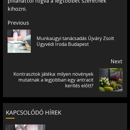
pillanattól fogva a legtöbbet szeretnék
kihozni.
Post
Previous
navigation
Munkaügyi tanácsadás Újváry Zsolt
Pr
Ügyvédi Iroda Budapest
pos
Next
Kontrasztok játéka: milyen növények
Next
mutatnak a legjobban egy antracit
kerítés előtt?
post:
KAPCSOLÓDÓ HÍREK