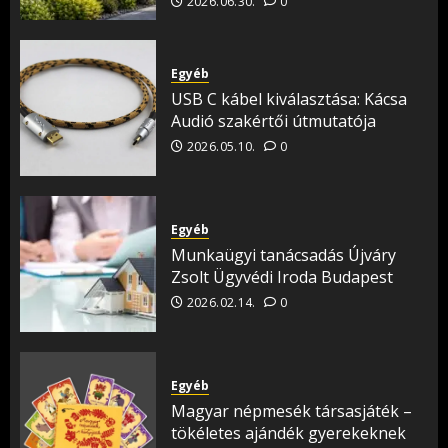
2026.06.30.
0
Egyéb
USB C kábel kiválasztása: Kácsa
Audió szakértői útmutatója
2026.05.10.
0
Egyéb
Munkaügyi tanácsadás Újváry
Zsolt Ügyvédi Iroda Budapest
2026.02.14.
0
Egyéb
Magyar népmesék társasjáték –
tökéletes ajándék gyerekeknek