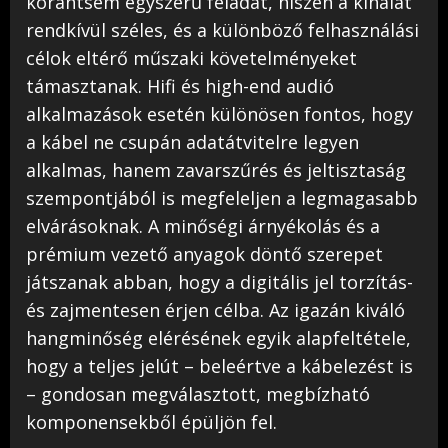
korántsem egyszerű feladat, hiszen a kínálat
rendkívül széles, és a különböző felhasználási
célok eltérő műszaki követelményeket
támasztanak. Hifi és high-end audió
alkalmazások esetén különösen fontos, hogy
a kábel ne csupán adatátvitelre legyen
alkalmas, hanem zavarszűrés és jeltisztaság
szempontjából is megfeleljen a legmagasabb
elvárásoknak. A minőségi árnyékolás és a
prémium vezető anyagok döntő szerepet
játszanak abban, hogy a digitális jel torzítás-
és zajmentesen érjen célba. Az igazán kiváló
hangminőség elérésének egyik alapfeltétele,
hogy a teljes jelút – beleértve a kábelezést is
– gondosan megválasztott, megbízható
komponensekből épüljön fel.