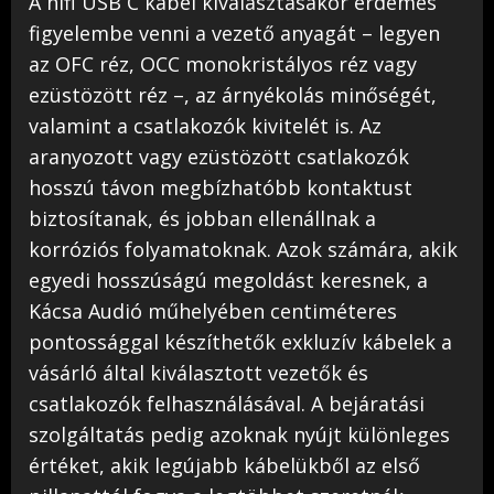
A hifi USB C kábel kiválasztásakor érdemes
figyelembe venni a vezető anyagát – legyen
az OFC réz, OCC monokristályos réz vagy
ezüstözött réz –, az árnyékolás minőségét,
valamint a csatlakozók kivitelét is. Az
aranyozott vagy ezüstözött csatlakozók
hosszú távon megbízhatóbb kontaktust
biztosítanak, és jobban ellenállnak a
korróziós folyamatoknak. Azok számára, akik
egyedi hosszúságú megoldást keresnek, a
Kácsa Audió műhelyében centiméteres
pontossággal készíthetők exkluzív kábelek a
vásárló által kiválasztott vezetők és
csatlakozók felhasználásával. A bejáratási
szolgáltatás pedig azoknak nyújt különleges
értéket, akik legújabb kábelükből az első