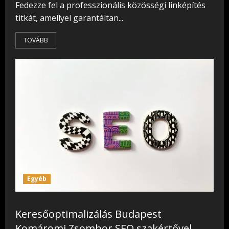
Fedezze fel a professzionális közösségi linképítés
titkát, amellyel garantáltan...
TOVÁBB
Egyéb
Keresőoptimalizálás Budapest
Komáromi Zsombor SEO szakértővel