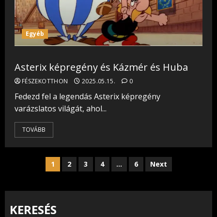
Egyéb
Asterix képregény és Kázmér és Huba
FÉSZEKOTTHON
2025.05.15.
0
Fedezd fel a legendás Asterix képregény
varázslatos világát, ahol...
TOVÁBB
Bejegyzések
1
2
3
4
…
6
Next
lapozása
KERESÉS