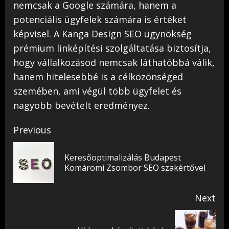
nemcsak a Google számára, hanem a
potenciális ügyfelek számára is értéket
képvisel. A Kanga Design SEO ügynökség
prémium linképítési szolgáltatása biztosítja,
hogy vállalkozásod nemcsak láthatóbbá válik,
hanem hitelesebbé is a célközönséged
szemében, ami végül több ügyfelet és
nagyobb bevételt eredményez.
Post
Previous
navigation
Keresőoptimalizálás Budapest
Pr
Komáromi Zsombor SEO szakértővel
pos
Next
Next