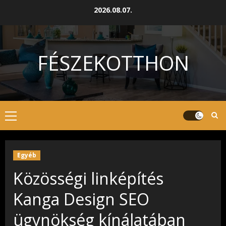
Skip
2026.08.07.
to
content
FÉSZEKOTTHON
Primary
Menu
Egyéb
Közösségi linképítés
Kanga Design SEO
ügynökség kínálatában