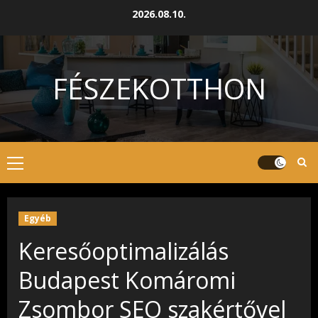
Skip
2026.08.10.
to
content
FÉSZEKOTTHON
Primary
Menu
Egyéb
Keresőoptimalizálás
Budapest Komáromi
Zsombor SEO szakértővel