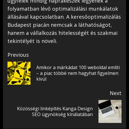
ügyfelek mindig naprakészek legyenek a
folyamatban lévő optimalizálási munkálatok
állásával kapcsolatban. A keresőoptimalizálás
Budapest piacán nemcsak a láthatóságot,
hanem a vállalkozás hitelességét és szakmai
tekintélyét is növeli.
Post
Previous
navigation
Amikor a márkádat 100 weboldal említi
Pr
– a piac többé nem hagyhat figyelmen
kívül
pos
Next
Közösségi linképítés Kanga Design
Next
SEO ügynökség kínálatában
post: