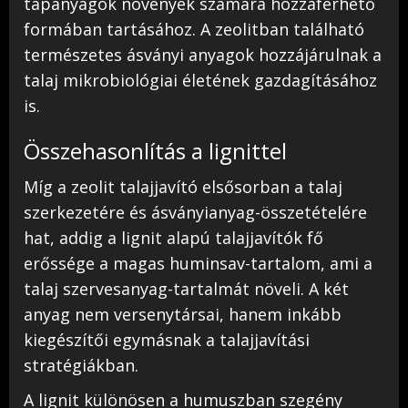
tápanyagok növények számára hozzáférhető
formában tartásához. A zeolitban található
természetes ásványi anyagok hozzájárulnak a
talaj mikrobiológiai életének gazdagításához
is.
Összehasonlítás a lignittel
Míg a zeolit talajjavító elsősorban a talaj
szerkezetére és ásványianyag-összetételére
hat, addig a lignit alapú talajjavítók fő
erőssége a magas huminsav-tartalom, ami a
talaj szervesanyag-tartalmát növeli. A két
anyag nem versenytársai, hanem inkább
kiegészítői egymásnak a talajjavítási
stratégiákban.
A lignit különösen a humuszban szegény