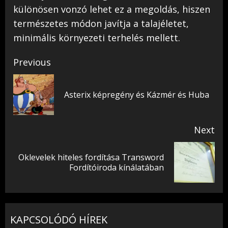
különösen vonzó lehet ez a megoldás, hiszen
természetes módon javítja a talajéletet,
minimális környezeti terhelés mellett.
Post
Previous
navigation
Pr
Asterix képregény és Kázmér és Huba
pos
Next
Oklevelek hiteles fordítása Transword
Next
Fordítóiroda kínálatában
post:
KAPCSOLÓDÓ HÍREK