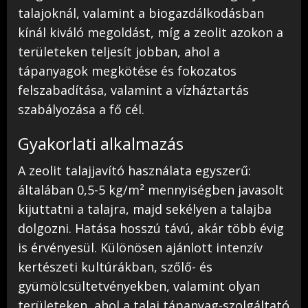
talajoknál, valamint a biogazdálkodásban
kínál kiváló megoldást, míg a zeolit azokon a
területeken teljesít jobban, ahol a
tápanyagok megkötése és fokozatos
felszabadítása, valamint a vízháztartás
szabályozása a fő cél.
Gyakorlati alkalmazás
A zeolit talajjavító használata egyszerű:
általában 0,5-5 kg/m² mennyiségben javasolt
kijuttatni a talajra, majd sekélyen a talajba
dolgozni. Hatása hosszú távú, akár több évig
is érvényesül. Különösen ajánlott intenzív
kertészeti kultúrákban, szőlő- és
gyümölcsültetvényekben, valamint olyan
területeken, ahol a talaj tápanyag-szolgáltató