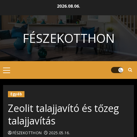
Skip
2026.08.06.
to
content
FÉSZEKOTTHON
Primary
Menu
Egyéb
Zeolit talajjavító és tőzeg
talajjavítás
FÉSZEKOTTHON
2025.05.16.