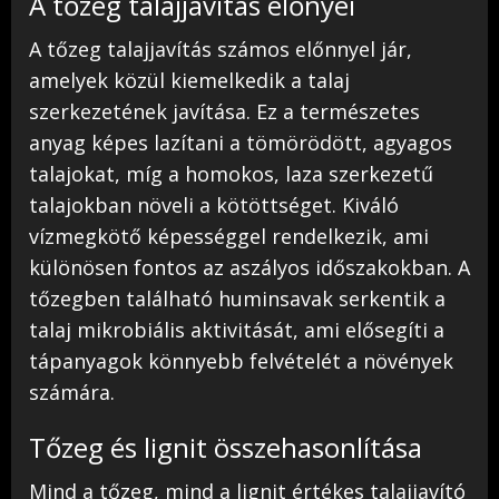
A tőzeg talajjavítás előnyei
A tőzeg talajjavítás számos előnnyel jár,
amelyek közül kiemelkedik a talaj
szerkezetének javítása. Ez a természetes
anyag képes lazítani a tömörödött, agyagos
talajokat, míg a homokos, laza szerkezetű
talajokban növeli a kötöttséget. Kiváló
vízmegkötő képességgel rendelkezik, ami
különösen fontos az aszályos időszakokban. A
tőzegben található huminsavak serkentik a
talaj mikrobiális aktivitását, ami elősegíti a
tápanyagok könnyebb felvételét a növények
számára.
Tőzeg és lignit összehasonlítása
Mind a tőzeg, mind a lignit értékes talajjavító