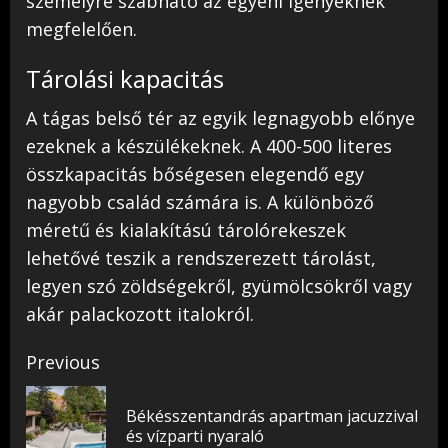
személyre szabható az egyéni igényeknek
megfelelően.
Tárolási kapacitás
A tágas belső tér az egyik legnagyobb előnye
ezeknek a készülékeknek. A 400-500 literes
összkapacitás bőségesen elegendő egy
nagyobb család számára is. A különböző
méretű és kialakítású tárolórekeszek
lehetővé teszik a rendszerezett tárolást,
legyen szó zöldségekről, gyümölcsökről vagy
akár palackozott italokról.
Post
Previous
navigation
Békésszentandrás apartman jacuzzival
Pr
és vízparti nyaraló
pos