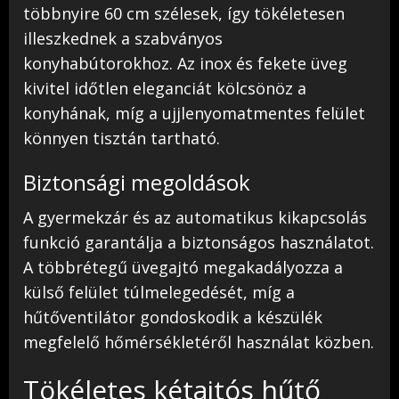
többnyire 60 cm szélesek, így tökéletesen
illeszkednek a szabványos
konyhabútorokhoz. Az inox és fekete üveg
kivitel időtlen eleganciát kölcsönöz a
konyhának, míg a ujjlenyomatmentes felület
könnyen tisztán tartható.
Biztonsági megoldások
A gyermekzár és az automatikus kikapcsolás
funkció garantálja a biztonságos használatot.
A többrétegű üvegajtó megakadályozza a
külső felület túlmelegedését, míg a
hűtőventilátor gondoskodik a készülék
megfelelő hőmérsékletéről használat közben.
Tökéletes kétajtós hűtő