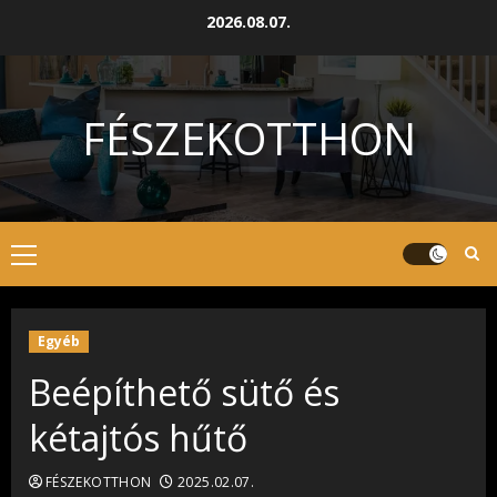
Skip
2026.08.07.
to
content
FÉSZEKOTTHON
Primary
Menu
Egyéb
Beépíthető sütő és
kétajtós hűtő
FÉSZEKOTTHON
2025.02.07.