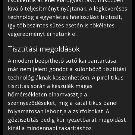
csökkentik az energiafogyasztást, miközben
kiváló teljesítményt nyújtanak. A légkeveréses
technológia egyenletes hőeloszlást biztosít,
így többszintes sütés esetén is tökéletes
végeredményt érhetünk el.
Tisztítási megoldások
A modern beépíthető sütő karbantartása
már nem jelent gondot a különböző tisztítási
technológiáknak köszönhetően. A pirolitikus
tisztítás során a készülék magas
hőmérsékleten elhamvasztja a
szennyeződéseket, míg a katalitikus panel
folyamatosan lebontja a zsírfoltokat. A
gőztisztítás pedig környezetbarát megoldást
kínál a mindennapi takarításhoz.