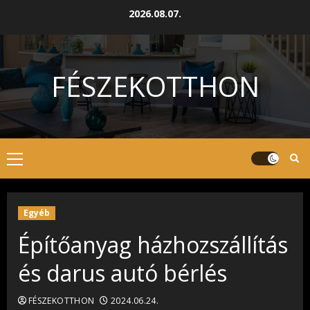
Skip
2026.08.07.
to
content
FÉSZEKOTTHON
Primary
Menu
Egyéb
Építőanyag házhozszállítás
és darus autó bérlés
FÉSZEKOTTHON
2024.06.24.