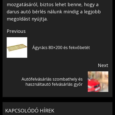
mozgatásáról, biztos lehet benne, hogy a
darus autó bérlés nálunk mindig a legjobb
megoldást nyújtja.
Post
Previous
navigation
Pr
Ágyrács 80×200 és fekvőbetét
pos
Next
Autófelvásárlás szombathely és
Next
használtautó felvásárlás győr
post:
KAPCSOLÓDÓ HÍREK