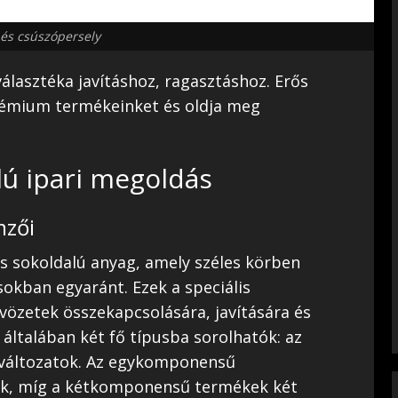
és csúszópersely
lasztéka javításhoz, ragasztáshoz. Erős
prémium termékeinket és oldja meg
lú ipari megoldás
mzői
s sokoldalú anyag, amely széles körben
okban egyaránt. Ezek a speciális
vözetek összekapcsolására, javítására és
 általában két fő típusba sorolhatók: az
áltozatok. Az egykomponensű
ak, míg a kétkomponensű termékek két