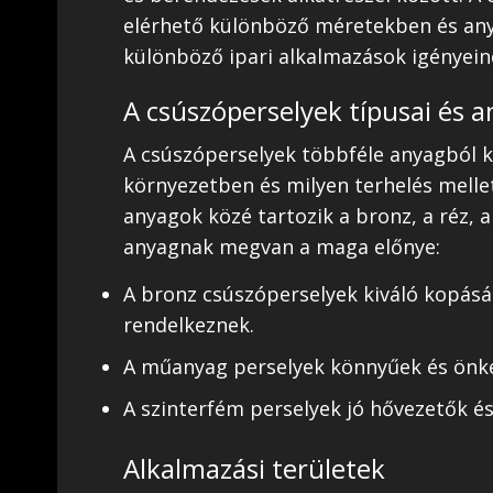
elérhető különböző méretekben és an
különböző ipari alkalmazások igényein
A csúszóperselyek típusai és a
A csúszóperselyek többféle anyagból k
környezetben és milyen terhelés melle
anyagok közé tartozik a bronz, a réz,
anyagnak megvan a maga előnye:
A bronz csúszóperselyek kiváló kopásál
rendelkeznek.
A műanyag perselyek könnyűek és önke
A szinterfém perselyek jó hővezetők é
Alkalmazási területek