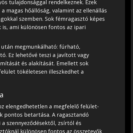
ös tulajdonsággal rendelkeznek. Ezek
 a magas hőállóság, valamint az ellenállás
yagokkal szemben. Sok fémragasztó képes
k is, ami különösen fontos az ipari
s után megmunkálható: fúrható,
tó. Ez lehetővé teszi a javított vagy
mítását és alakítását. Emellett sok
felület tökéletesen illeszkedhet a
ga
 elengedhetetlen a megfelelő felület-
ok pontos betartása. A ragasztandó
i a szennyeződésektől, zsírtól és
tóknál különösen fontos az összetevők