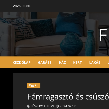
Skip
2026.08.08.
to
content
F
KEZDŐLAP
GARÁZS
HÁZ
KERT
LAKÁS
Egyéb
Fémragasztó és csúszó
FÉSZEKOTTHON
2024.07.12.