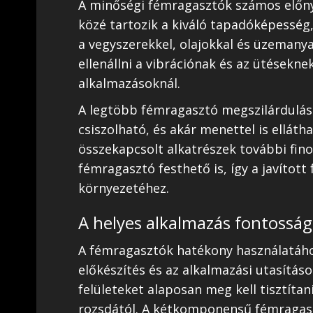
A minőségi fémragasztók számos előny
közé tartozik a kiváló tapadóképesség,
a vegyszerekkel, olajokkal és üzeman
ellenállni a vibrációnak és az ütésekne
alkalmazásoknál.
A legtöbb fémragasztó megszilárdulá
csiszolható, és akár menettel is ellátha
összekapcsolt alkatrészek további fino
fémragasztó festhető is, így a javított 
környezetéhez.
A helyes alkalmazás fontossá
A fémragasztók hatékony használatához
előkészítés és az alkalmazási utasítás
felületeket alaposan meg kell tisztítan
rozsdától. A kétkomponensű fémragasz