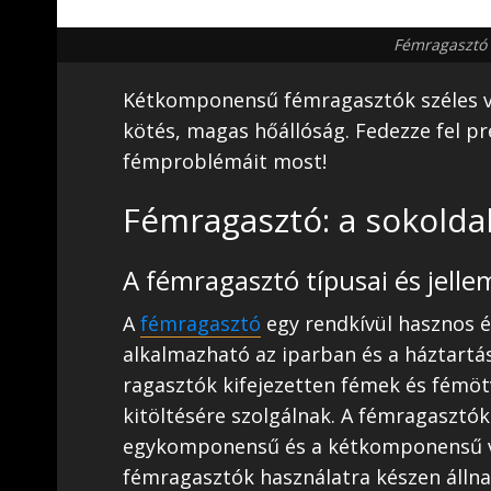
Fémragasztó 
Kétkomponensű fémragasztók széles vá
kötés, magas hőállóság. Fedezze fel 
fémproblémáit most!
Fémragasztó: a sokolda
A fémragasztó típusai és jelle
A
fémragasztó
egy rendkívül hasznos é
alkalmazható az iparban és a háztartás
ragasztók kifejezetten fémek és fémöt
kitöltésére szolgálnak. A fémragasztók
egykomponensű és a kétkomponensű v
fémragasztók használatra készen álln