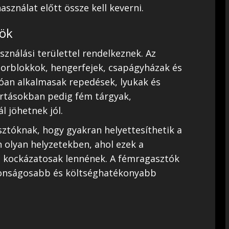
sználat előtt össze kell keverni.
yök
sználási területtel rendelkeznek. Az
orblokkok, hengerfejek, csapágyházak és
lóan alkalmasak repedések, lyukak és
tartásokban pedig fém tárgyak,
 jöhetnek jól.
ztóknak, hogy gyakran helyettesíthetik a
 olyan helyzetekben, ahol ezek a
l kockázatosak lennének. A fémragasztók
tonságosabb és költséghatékonyabb