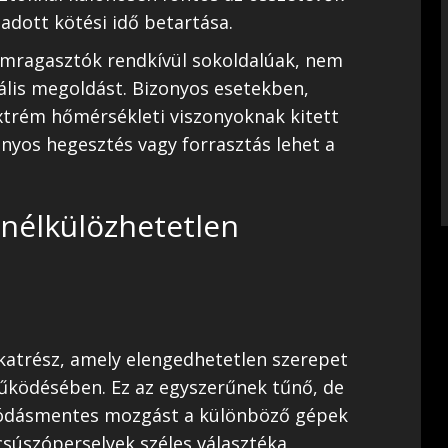
dott kötési idő betartása.
émragasztók rendkívül sokoldalúak, nem
ális megoldást. Bizonyos esetekben,
extrém hőmérsékleti viszonyoknak kitett
yos hegesztés vagy forrasztás lehet a
 nélkülözhetetlen
katrész, amely elengedhetetlen szerepet
űködésében. Ez az egyszerűnek tűnő, de
úrlódásmentes mozgást a különböző gépek
csúszóperselyek széles választéka