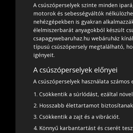
A csúszóperselyek szinte minden ipar
motorok és sebességváltók nélkülözhet
nehézgépekben is gyakran alkalmazzák 
élelmiszerbarát anyagokból készült cs
csapagywebaruhaz.hu webáruház kíná
típusú csúszópersely megtalálható, ho
igényeit.
A csúszóperselyek előnyei
A csúszóperselyek használata számos e
Csökkentik a súrlódást, ezáltal növe
Hosszabb élettartamot biztosítanak
Csökkentik a zajt és a vibrációt.
Könnyű karbantartást és cserét tesz