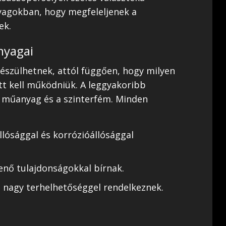
yagokban, hogy megfeleljenek a
ek.
nyagai
észülhetnek, attól függően, hogy milyen
tt kell működniük. A leggyakoribb
 a műanyag és a szinterfém. Minden
lósággal és korrózióállósággal
nő tulajdonságokkal bírnak.
s nagy terhelhetőséggel rendelkeznek.