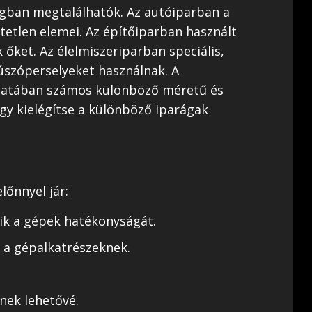
ágban megtalálhatók. Az autóiparban a
etlen elemei. Az építőiparban használt
őket. Az élelmiszeriparban speciális,
úszóperselyeket használnak. A
latában számos különböző méretű és
gy kielégítse a különböző iparágak
lőnnyel jár:
lik a gépek hatékonyságát.
 a gépalkatrészeknek.
nek lehetővé.