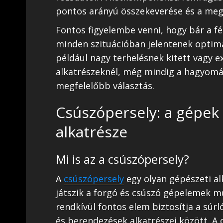
pontos arányú összekeverése és a mega
Fontos figyelembe venni, hogy bár a f
minden szituációban jelentenek optim
például nagy terhelésnek kitett vagy 
alkatrészeknél, még mindig a hagyomán
megfelelőbb választás.
Csúszópersely: a gépek
alkatrésze
Mi is az a csúszópersely?
A
csúszópersely
egy olyan gépészeti al
játszik a forgó és csúszó gépelemek m
rendkívül fontos elem biztosítja a s
és berendezések alkatrészei között. A 