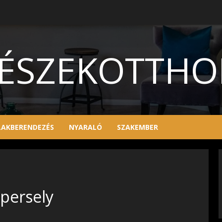
ÉSZEKOTTH
LAKBERENDEZÉS
NYARALÓ
SZAKEMBER
persely