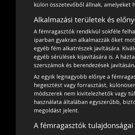
külön összetevőből állnak, amelyeket ha
Alkalmazási területek és előn
A fémragasztók rendkívül sokféle felha
iparban gyakran alkalmazzák őket mot
egyéb fém alkatrészek javítására. Kivá
egyéb sérülések kijavítására is. A ház
szerszámok és berendezések javításánál
Az egyik legnagyobb előnye a fémragas
hegesztést vagy forrasztást, különösen
módszerek nem kivitelezhetők vagy tú
használata általában egyszerűbb, biz
megoldást jelent.
A fémragasztók tulajdonságai