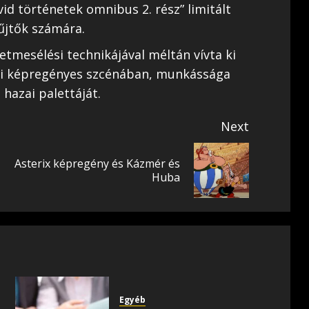
övid történetek omnibus 2. rész” limitált
űjtők számára.
etmesélési technikájával méltán vívta ki
zi képregényes szcénában, munkássága
hazai palettáját.
Next
Asterix képregény és Kázmér és
Previous
Next
Huba
post:
post:
Egyéb