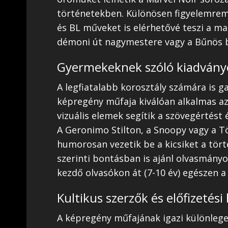
történetekben. Különösen figyelemremé
és BL műveket is elérhetővé teszi a m
démoni út nagymestere vagy a Bűnös b
Gyermekeknek szóló kiadvány
A legfiatalabb korosztály számára is ga
képregény műfaja kiválóan alkalmas az
vizuális elemek segítik a szövegértést
A Geronimo Stilton, a Snoopy vagy a 
humorosan vezetik be a kicsiket a tört
szerinti bontásban is ajánl olvasmányok
kezdő olvasókon át (7-10 év) egészen a 
Kultikus szerzők és előfizetés
A képregény műfajának igazi különlege