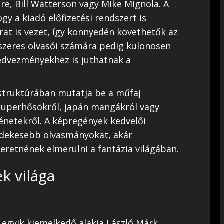
ore, Bill Watterson vagy Mike Mignola. A
y a kiadó előfizetési rendszert is
at is vezet, így könnyedén követhetők az
szeres olvasói számára pedig különösen
kedvezményekhez is juthatnak a
 struktúrában mutatja be a műfaj
szuperhősökről, japán mangákról vagy
netekről. A képregények kedvelői
rdekesebb olvasmányokat, akár
eretnének elmerülni a fantázia világában.
k világa
egyik kiemelkedő alakja László Márk,