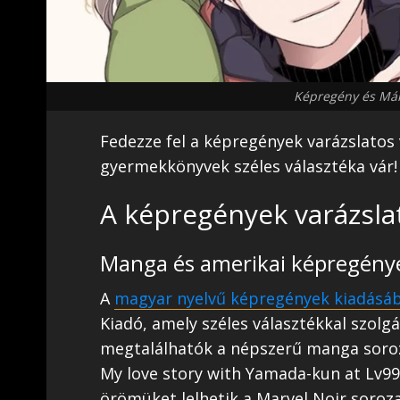
Képregény és Már
Fedezze fel a képregények varázslatos
gyermekkönyvek széles választéka vár!
A képregények varázslat
Manga és amerikai képregény
A
magyar nyelvű képregények kiadásá
Kiadó, amely széles választékkal szolg
megtalálhatók a népszerű manga soroz
My love story with Yamada-kun at Lv99
örömüket lelhetik a Marvel Noir soroza