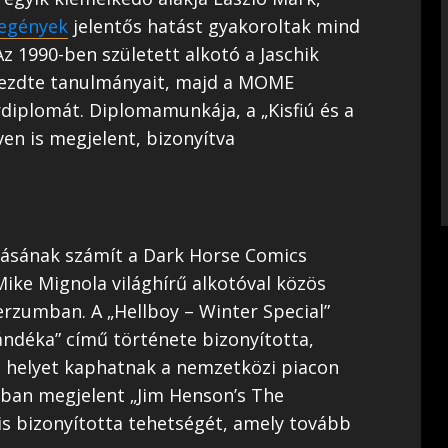
regények
jelentős hatást gyakoroltak mind
Az 1990-ben született alkotó a Jaschik
ezdte tanulmányait, majd a MOME
diplomát. Diplomamunkája, a „Kisfiú és a
en is megjelent, bizonyítva
másának számít a Dark Horse Comics
ike Mignola világhírű alkotóval közös
rzumban. A „Hellboy – Winter Special”
ndéka” című története bizonyította,
 helyet kaphatnak a nemzetközi piacon
ban megjelent „Jim Henson’s The
is bizonyította tehetségét, amely tovább