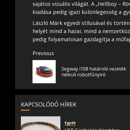
sajátos vizuális világát. A „Hellboy – R
kiadása pedig igazi különlegesség a gy
László Márk egyedi stílusával és történ
helyét mind a hazai, mind a nemzetkö
pedig folyamatosan gazdagítja a műfaj 
Post
Previous
navigation
Segway i108 határoló vezeték
nélküli robotfűnyíró
KAPCSOLÓDÓ HÍREK
Egyéb