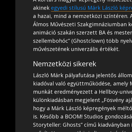
akinek
egyedi stílusú Márk László kép
a hazai, mind a nemzetközi színtéren. 
Álmos Művészeti Szakgimnáziumban k
animáció szakán szerzett BA és mester
szellembohóc” (Ghostclown) több nyelv
művészetének univerzális értékét.
Nemzetközi sikerek
László Márk pályafutása jelentős állo
kiadóval való együttműködése, amely M
munkát eredményezett a Hellboy-unive
különkiadásban megjelent „Fösvény ajá
hogy a Márk László képregények méltó
is. Később a BOOM! Studios gondozásá
Storyteller: Ghosts” című kiadványban 