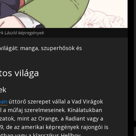
k László képregények
 világát: manga, szuperhősök és
os világa
ek
ban
úttörő szerepet vállal a Vad Virágok
ál a műfaj szerelmeseinek. Kínálatukban
atok, mint az Orange, a Radiant vagy a
9, de az amerikai képregények rajongói is
tban vagy a klasszikus Hellboy