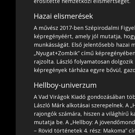
erősítette nemzetközi elismertségét.
Hazai elismerések
A művész 2017-ben Szépirodalmi Figyel
képregényéért, amely jól mutatja, hogy
munkásságát. Első jelentősebb hazai m
„Nyugat+Zombik” című képregényében v
rajzolta. László folyamatosan dolgozik
képregények tárháza egyre bővül, gaz
Hellboy-univerzum
A Vad Virágok Kiadó gondozásában töb
László Márk alkotásai szerepelnek. A 
rajongók számára, hiszen a világhírű 
mutatja be. A „Hellboy: A jövendőmond
– Rövid történetek 4. rész: Makoma” c