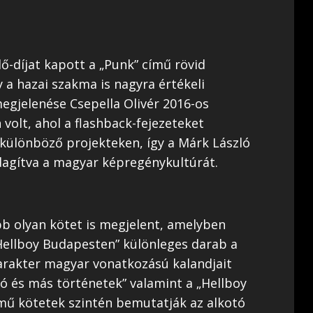
ő-díjat kapott a „Punk” című rövid
 a hazai szakma is nagyra értékeli
egjelenése Csepella Olivér 2016-os
olt, ahol a flashback-fejezeteket
 különböző projekteken, így a Márk László
dagítva a magyar képregénykultúrát.
b olyan kötet is megjelent, amelyben
„Hellboy Budapesten” különleges darab a
karakter magyar vonatkozású kalandjait
ó és más történetek” valamint a „Hellboy
ímű kötetek szintén bemutatják az alkotó