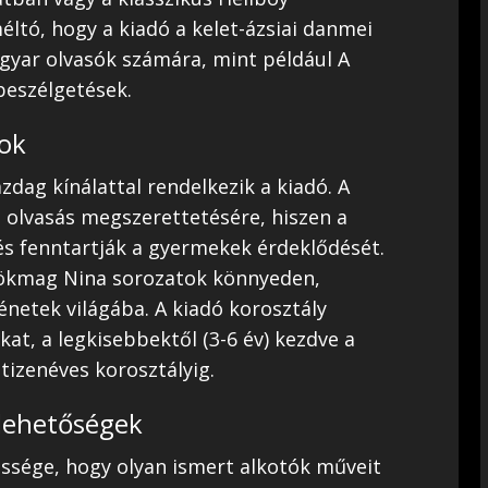
ltó, hogy a kiadó a kelet-ázsiai danmei
agyar olvasók számára, mint például A
eszélgetések.
ok
zdag kínálattal rendelkezik a kiadó. A
 olvasás megszerettetésére, hiszen a
 és fenntartják a gyermekek érdeklődését.
Tökmag Nina sorozatok könnyeden,
énetek világába. A kiadó korosztály
at, a legkisebbektől (3-6 év) kezdve a
tizenéves korosztályig.
i lehetőségek
ssége, hogy olyan ismert alkotók műveit