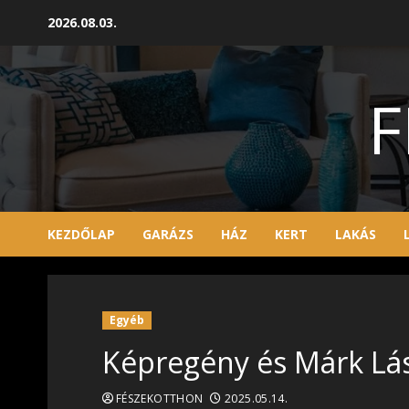
Skip
2026.08.03.
to
content
F
KEZDŐLAP
GARÁZS
HÁZ
KERT
LAKÁS
Egyéb
Képregény és Márk Lá
FÉSZEKOTTHON
2025.05.14.