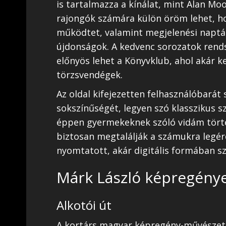
is tartalmazza a kínálat, mint Alan Mo
rajongók számára külön öröm lehet, hog
működtet, valamint megjelenési naptár
újdonságok. A kedvenc sorozatok rend
előnyös lehet a Könyvklub, ahol akár 
törzsvendégek.
Az oldal kifejezetten felhasználóbarát
sokszínűségét, legyen szó klasszikus 
éppen gyermekeknek szóló vidám törté
biztosan megtalálják a számukra legé
nyomtatott, akár digitális formában sz
Márk László képregénye
Alkotói út
A kortárs magyar képregény-művészet 