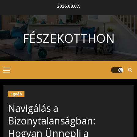
Skip
2026.08.07.
to
content
FÉSZEKOTTHON
Primary
Menu
Egyéb
Navigálás a
Bizonytalanságban:
Hogyan Ünnepli a