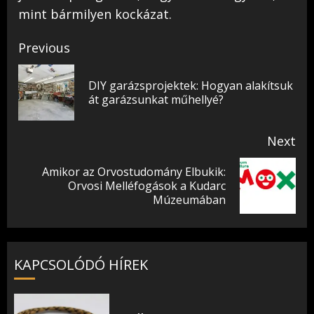
mint bármilyen kockázat.
Post
Previous
navigation
DIY garázsprojektek: Hogyan alakítsuk
Pr
át garázsunkat műhellyé?
pos
Next
Amikor az Orvostudomány Elbukik:
Next
Orvosi Melléfogások a Kudarc
Múzeumában
post:
KAPCSOLÓDÓ HÍREK