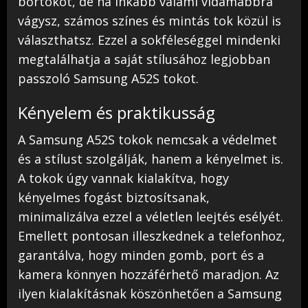
bőrtokot, de ha inkább valami vidámabbra
vágysz, számos színes és mintás tok közül is
választhatsz. Ezzel a sokféleséggel mindenki
megtalálhatja a saját stílusához legjobban
passzoló Samsung A52S tokot.
Kényelem és praktikusság
A Samsung A52S tokok nemcsak a védelmet
és a stílust szolgálják, hanem a kényelmet is.
A tokok úgy vannak kialakítva, hogy
kényelmes fogást biztosítsanak,
minimalizálva ezzel a véletlen leejtés esélyét.
Emellett pontosan illeszkednek a telefonhoz,
garantálva, hogy minden gomb, port és a
kamera könnyen hozzáférhető maradjon. Az
ilyen kialakításnak köszönhetően a Samsung