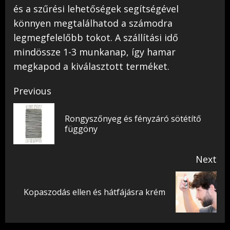
és a szűrési lehetőségek segítségével
könnyen megtalálhatod a számodra
legmegfelelőbb tokot. A szállítási idő
mindössze 1-3 munkanap, így hamar
megkapod a kiválasztott terméket.
Post
Previous
navigation
Rongyszőnyeg és fényzáró sötétítő
Pr
függöny
pos
Next
Next
Kopaszodás ellen és hátfájásra krém
post: