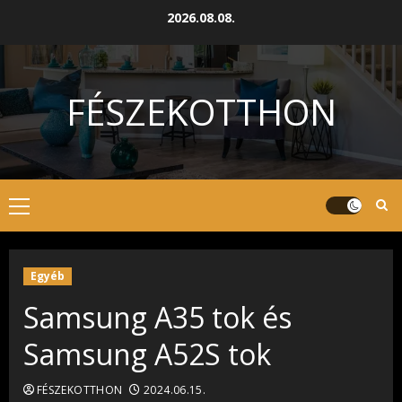
Skip
2026.08.08.
to
content
FÉSZEKOTTHON
Primary
Menu
Egyéb
Samsung A35 tok és
Samsung A52S tok
FÉSZEKOTTHON
2024.06.15.