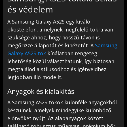
és védelem
A Samsung Galaxy A52S egy kiváló
okostelefon, amelynek megfelelő tokra van
szüksége ahhoz, hogy hosszú távon is
megőrizze állapotát és kinézetét. A
Samsung
Galaxy A52S tok
kínálatban rengeteg
lehetőség közül választhatunk, így biztosan
megtalálod a stílusodhoz és igényeidhez
legjobban illő modellt.
Anyagok és kialakítás
A Samsung A52S tokok különféle anyagokból
készülnek, amelyek mindegyike különböző
előnyöket nyújt. Az alapanyagok között
található robusztus műanyag, prémium bőr