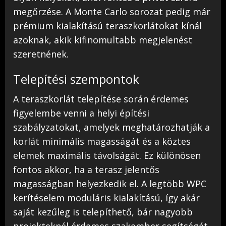
megőrzése. A Monte Carlo sorozat pedig már
prémium kialakítású teraszkorlátokat kínál
azoknak, akik kifinomultabb megjelenést
szeretnének.
Telepítési szempontok
A teraszkorlát telepítése során érdemes
figyelembe venni a helyi építési
szabályzatokat, amelyek meghatározhatják a
korlát minimális magasságát és a köztes
elemek maximális távolságát. Ez különösen
fontos akkor, ha a terasz jelentős
magasságban helyezkedik el. A legtöbb WPC
kerítéselem moduláris kialakítású, így akár
saját kezűleg is telepíthető, bár nagyobb