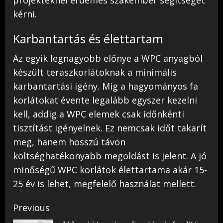
projekteknél érdemes szakember segítségét
kérni.
Karbantartás és élettartam
Az egyik legnagyobb előnye a WPC anyagból
készült teraszkorlátoknak a minimális
karbantartási igény. Míg a hagyományos fa
korlátokat évente legalább egyszer kezelni
kell, addig a WPC elemek csak időnkénti
tisztítást igényelnek. Ez nemcsak időt takarít
meg, hanem hosszú távon
költséghatékonyabb megoldást is jelent. A jó
minőségű WPC korlátok élettartama akár 15-
25 év is lehet, megfelelő használat mellett.
Post
Previous