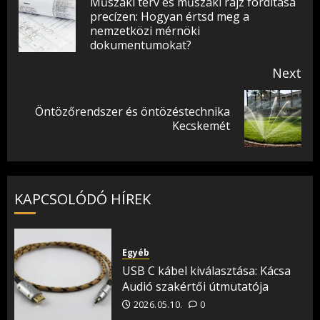
navigation
Műszaki terv és műszaki rajz fordítása
precízen: Hogyan értsd meg a
Pr
nemzetközi mérnöki
pos
dokumentumokat?
Next
Öntözőrendszer és öntözéstechnika
Next
Kecskemét
post:
KAPCSOLÓDÓ HÍREK
Egyéb
USB C kábel kiválasztása: Kácsa
Audió szakértői útmutatója
2026.05.10.
0