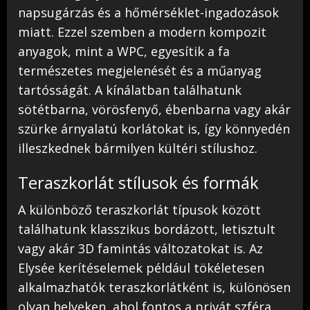
napsugárzás és a hőmérséklet-ingadozások
miatt. Ezzel szemben a modern kompozit
anyagok, mint a WPC, egyesítik a fa
természetes megjelenését és a műanyag
tartósságát. A kínálatban találhatunk
sötétbarna, vörösfenyő, ébenbarna vagy akár
szürke árnyalatú korlátokat is, így könnyedén
illeszkednek bármilyen kültéri stílushoz.
Teraszkorlát stílusok és formák
A különböző teraszkorlát típusok között
találhatunk klasszikus bordázott, letisztult
vagy akár 3D famintás változatokat is. Az
Elysée kerítéselemek például tökéletesen
alkalmazhatók teraszkorlátként is, különösen
olyan helyeken, ahol fontos a privát szféra