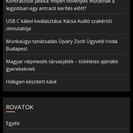
Kontrasztok játéka: milyen növények mutatnak a
legjobban egy antracit kerítés előtt?
USB C kábel kiválasztása: Kácsa Audió szakértői
útmutatója
Munkaügyi tanácsadás Újváry Zsolt Ügyvédi Iroda
Budapest
Magyar népmesék társasjáték – tökéletes ajándék
gyerekeknek
Hidegen készített kávé
ROVATOK
Egyéb