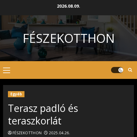
Skip
2026.08.09.
to
content
FÉSZEKOTTHON
Primary
Menu
Egyéb
Terasz padló és
teraszkorlát
FÉSZEKOTTHON
2025.04.26.