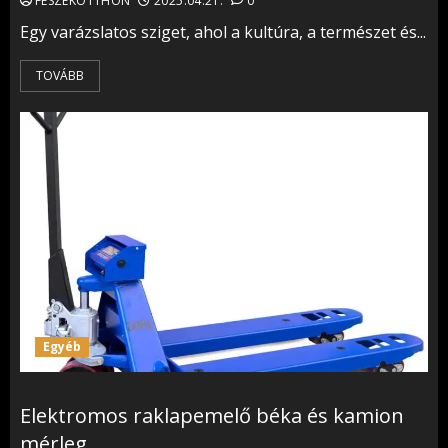
FÉSZEKOTTHON
2025.04.21.
0
Egy varázslatos sziget, ahol a kultúra, a természet és...
TOVÁBB
Egyéb
Elektromos raklapemelő béka és kamion
mérleg