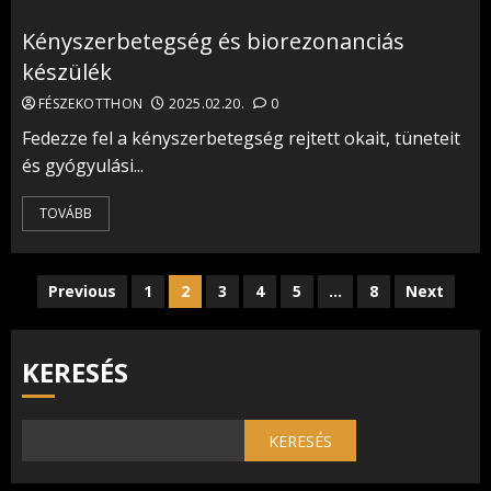
Kényszerbetegség és biorezonanciás
készülék
FÉSZEKOTTHON
2025.02.20.
0
Fedezze fel a kényszerbetegség rejtett okait, tüneteit
és gyógyulási...
TOVÁBB
Bejegyzések
Previous
1
2
3
4
5
…
8
Next
lapozása
KERESÉS
KERESÉS