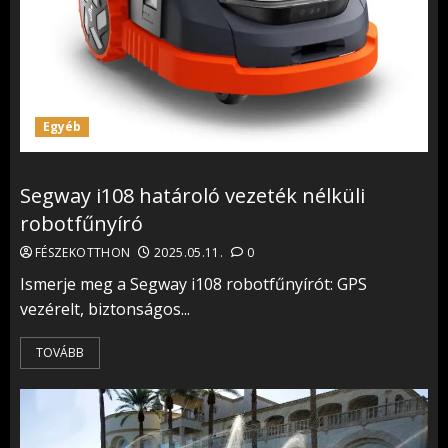
Egyéb
Segway i108 határoló vezeték nélküli
robotfűnyíró
FÉSZEKOTTHON
2025.05.11.
0
Ismerje meg a Segway i108 robotfűnyírót: GPS
vezérelt, biztonságos...
TOVÁBB